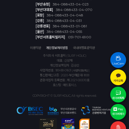
[부산송정]
384-088433-04-023
[부산다대포]
384-088433-04-070
[포항]
384-088433-04-048
[강릉]
384-088433-04-031
[강릉경포]
384-088433-01-081
[울산]
384-088433-04-055
[부산서프홀릭빌리지]
051-701-6900
이용약관
개인정보처리방침
국내여행표준약관
주식회사 서프홀릭 (SURF HOLIC)
대표 : 신성재
LiveCam
개인정보책임자 : 김승민
사업자번호 : 189-88-01601
[ 사업자정보확인 ]
통신판매신고증 : 2020-부산해운대-1808
관광사업자 등록번호 : 제 2021-000010호
카카오톡
호스팅 : 애드포시스
COPYRIGHT © SURFHOLIC, All rights reserved.
네이버톡톡
네이버페이