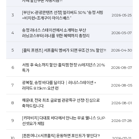
카페 할인쿠폰 자동지급?!
[부산 K-관광콘텐츠 선정] 얼리버드 50% “송정 서핑
3
2026-05-25
+비치런+조개구이·아이스배스”
송정 러너스 스테이션에서 소개하는 부산
4
2026-05-07
러닝코스부터 러너를 위한 혜택까지 총정리
5
[홀릭 프렌즈] 서프홀릭 멤버가 되면 무조건 5% 할인?!
2026-04-30
서핑 후 숙소까지 할인! 홀릭잼 한정 W레지던스 20%
6
2026-08-07
특가
광복절, 송정 바다를 달리다｜러너스스테이션 ×
7
2026-08-05
러마드 8.15km 오션 런
해운대, 전국 최초 글로벌 관광특구 선정! 진심으로
8
2026-08-01
축하드립니다.
[키마비치] 다대포 바다에서 만나는 무료 웰니스 SUP·
9
2026-07-28
선셋요가 체험
[튼튼머니X서프홀릭] 운동하면 포인트가 쌓인다?!
10
2026-07-21