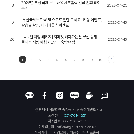
2026년 부산 국제 보트쇼 X 서프홀릭 일곱 번째 참여
18
2026-04-20
후기
[부산국제보트쇼] 벡스코로 일단 오세요!! 키링 이벤트,
19
2026-04-15
강습권 할인, 에어바운스 이벤트
[1박 2일 여행 패키지] 지마켓 바다가는달 부산 송정
20
2026-04-15
웰니스 서핑 체험 + 맛집 + 숙박 여행
1
2
3
4
5
6
7
8
9
10
부산광역시 해운대구 송정동 711-5(송정해변로 50)
고객센터
051-701-4851
팩스번호
051-701-4853
이메일문의
official@surfholic.co.kr
입금계좌 - 기업은행
예금주 : (주)서프홀릭
/