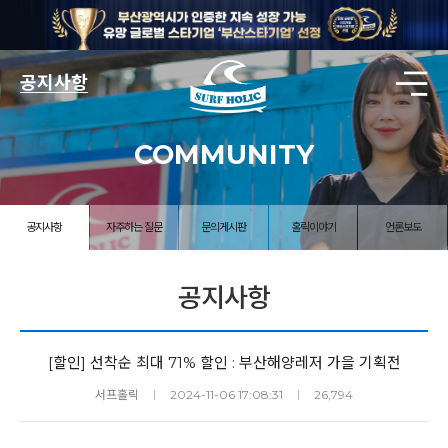
공지사항
COMMUNITY
공지사항
자주하는 질문
문의게시판
홀릭이야기
언론보도
공지사항
[할인] 선착순 최대 71% 할인 : 부산해양레저 가을 기획전
서프홀릭
ㅣ
2024-11-06 17:08:31
ㅣ
26,794