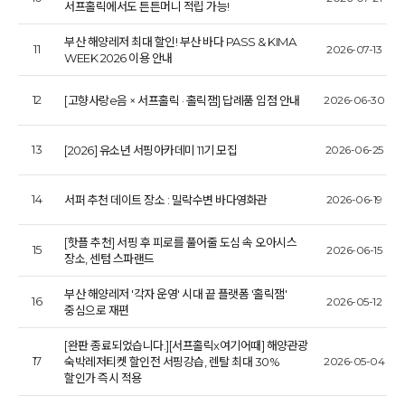
서프홀릭에서도 튼튼머니 적립 가능!
부산 해양레저 최대 할인! 부산 바다 PASS & KIMA
11
2026-07-13
WEEK 2026 이용 안내
12
[고향사랑e음 × 서프홀릭 · 홀릭잼] 답례품 입점 안내
2026-06-30
13
[2026] 유소년 서핑아카데미 11기 모집
2026-06-25
14
서퍼 추천 데이트 장소 : 밀락수변 바다영화관
2026-06-19
[핫플 추천] 서핑 후 피로를 풀어줄 도심 속 오아시스
15
2026-06-15
장소, 센텀 스파랜드
부산 해양레저 '각자 운영' 시대 끝 플랫폼 '홀릭잼'
16
2026-05-12
중심으로 재편
[완판 종료되었습니다.][서프홀릭x여기어때] 해양관광
17
숙박레저티켓 할인전 서핑강습, 렌탈 최대 30%
2026-05-04
할인가 즉시 적용