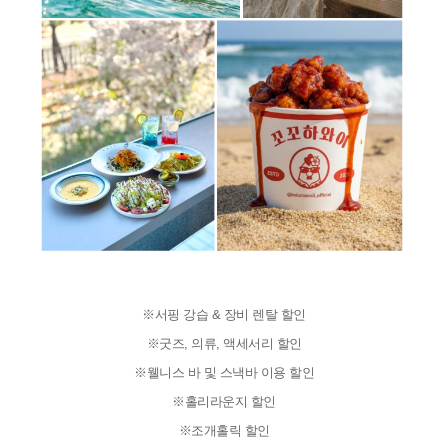
※서핑 강습 & 장비 렌탈 할인
※굿즈, 의류, 액세서리 할인
※웰니스 바 및 스낵바 이용 할인
※홀리라운지 할인
※조개홀릭 할인