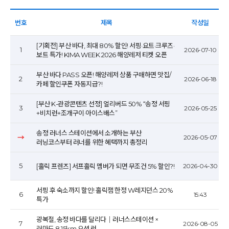
번호
제목
작성일
[기획전] 부산 바다, 최대 80% 할인! 서핑·요트·크루즈·
1
2026-07-10
보트 특가! KIMA WEEK 2026 해양레저 티켓 오픈
부산 바다 PASS 오픈! 해양레저 상품 구매하면 맛집/
2
2026-06-18
카페 할인쿠폰 자동지급?!
[부산 K-관광콘텐츠 선정] 얼리버드 50% “송정 서핑
3
2026-05-25
+비치런+조개구이·아이스배스”
송정 러너스 스테이션에서 소개하는 부산
→
2026-05-07
러닝코스부터 러너를 위한 혜택까지 총정리
5
[홀릭 프렌즈] 서프홀릭 멤버가 되면 무조건 5% 할인?!
2026-04-30
서핑 후 숙소까지 할인! 홀릭잼 한정 W레지던스 20%
6
15:43
특가
광복절, 송정 바다를 달리다｜러너스스테이션 ×
7
2026-08-05
러마드 8.15km 오션 런