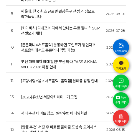
해운대, 전국 최초 글로벌 관광특구 선정! 진심으로
8
2026-08-01
축하드립니다.
[키마비치] 다대포 바다에서 만나는 무료 웰니스 SUP·
9
2026-07-28
선셋요가 체험
[튼튼머니X서프홀릭] 운동하면 포인트가 쌓인다?!
10
2026-07-21
서프홀릭에서도 튼튼머니 적립 가능!
LiveCam
부산 해양레저 최대 할인! 부산 바다 PASS & KIMA
11
2026-07-13
WEEK 2026 이용 안내
카카오톡
12
[고향사랑e음 × 서프홀릭 · 홀릭잼] 답례품 입점 안내
2026-06-30
네이버톡톡
13
[2026] 유소년 서핑아카데미 11기 모집
2026-06-25
네이버페이
14
서퍼 추천 데이트 장소 : 밀락수변 바다영화관
2026-06-19
패키지예약
[핫플 추천] 서핑 후 피로를 풀어줄 도심 속 오아시스
15
2026-06-15