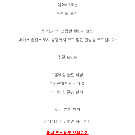
약 85~110분
난이도: 최상
동백섬까지 포함된 챌린지 코스.
바다 + 숲길 + 도시 풍경까지 모두 담긴 완성형 루트입니다.
추천 포인트
* 동백섬 숲길 러닝
* 해운대 마린시티 뷰
* 다양한 풍경 변화
이런 분께 추천
장거리 러너 / 훈련 목적 러닝

러닝 코스 바로 보러 가기