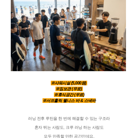
※샤워시설 (5,000원) 
※
짐보관 (무료) 
※
휴식공간 (무료)
※
서프홀릭 웰니스 바 & 스낵바
러닝 전후 루틴을 한 번에 해결할 수 있는 구조라
혼자 뛰는 사람도, 크루 러닝 하는 사람도
모두 만족할 만한 공간인데요,