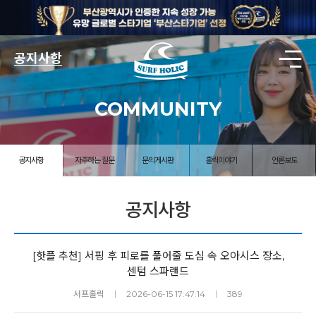
공지사항
COMMUNITY
공지사항
자주하는 질문
문의게시판
홀릭이야기
언론보도
공지사항
[핫플 추천] 서핑 후 피로를 풀어줄 도심 속 오아시스 장소,
센텀 스파랜드
서프홀릭
ㅣ
2026-06-15 17:47:14
ㅣ
389