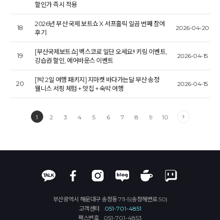
할인가 즉시 적용
2026년 부산 국제 보트쇼 X 서프홀릭 일곱 번째 참여
18
2026-04-20
후기
[부산국제보트쇼] 벡스코로 일단 오세요!! 키링 이벤트,
19
2026-04-15
강습권 할인, 에어바운스 이벤트
[1박 2일 여행 패키지] 지마켓 바다가는달 부산 송정
20
2026-04-15
웰니스 서핑 체험 + 맛집 + 숙박 여행
1
2
3
4
5
6
7
8
9
10
부산광역시 해운대구 송정동 711-5(송정해변로 50)
고객센터
051-701-4851
팩스번호
051-701-4853