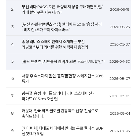
부산 바다 PASS 오픈! 해양레저 상품 구매하면 맛집/
2
2026-06-18
카페 할인쿠폰 자동지급?!
[부산 K-관광콘텐츠 선정] 얼리버드 50% “송정 서핑
3
2026-05-25
+비치런+조개구이·아이스배스”
송정 러너스 스테이션에서 소개하는 부산
4
2026-05-07
러닝코스부터 러너를 위한 혜택까지 총정리
5
[홀릭 프렌즈] 서프홀릭 멤버가 되면 무조건 5% 할인?!
2026-04-30
서핑 후 숙소까지 할인! 홀릭잼 한정 W레지던스 20%
6
2026-08-07
특가
광복절, 송정 바다를 달리다｜러너스스테이션 ×
7
2026-08-05
러마드 8.15km 오션 런
해운대, 전국 최초 글로벌 관광특구 선정! 진심으로
8
2026-08-01
축하드립니다.
[키마비치] 다대포 바다에서 만나는 무료 웰니스 SUP·
9
2026-07-28
선셋요가 체험