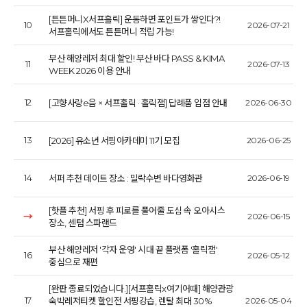
[튼튼머니X서프홀릭] 운동하면 포인트가 쌓인다?!
10
2026-07-21
서프홀릭에서도 튼튼머니 적립 가능!
부산 해양레저 최대 할인! 부산 바다 PASS & KIMA
11
2026-07-13
WEEK 2026 이용 안내
12
[고향사랑e음 × 서프홀릭 · 홀릭잼] 답례품 입점 안내
2026-06-30
13
[2026] 유소년 서핑아카데미 11기 모집
2026-06-25
14
서퍼 추천 데이트 장소 : 밀락수변 바다영화관
2026-06-19
[핫플 추천] 서핑 후 피로를 풀어줄 도심 속 오아시스
→
2026-06-15
장소, 센텀 스파랜드
부산 해양레저 '각자 운영' 시대 끝 플랫폼 '홀릭잼'
16
2026-05-12
중심으로 재편
[완판 종료되었습니다.][서프홀릭x여기어때] 해양관광
17
숙박레저티켓 할인전 서핑강습, 렌탈 최대 30%
2026-05-04