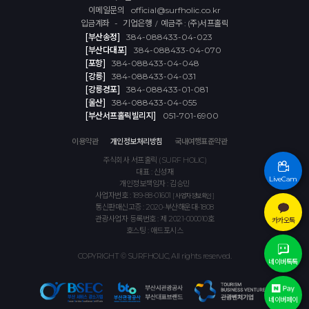
이메일문의
official@surfholic.co.kr
입금계좌 - 기업은행
예금주 : (주)서프홀릭
/
[부산송정]
384-088433-04-023
[부산다대포]
384-088433-04-070
[포항]
384-088433-04-048
[강릉]
384-088433-04-031
[강릉경포]
384-088433-01-081
[울산]
384-088433-04-055
[부산서프홀릭빌리지]
051-701-6900
이용약관
개인정보처리방침
국내여행표준약관
주식회사 서프홀릭 (SURF HOLIC)
대표 : 신성재
LiveCam
개인정보책임자 : 김승민
사업자번호 : 189-88-01601
[ 사업자정보확인 ]
통신판매신고증 : 2020-부산해운대-1808
관광사업자 등록번호 : 제 2021-000010호
카카오톡
호스팅 : 애드포시스
COPYRIGHT © SURFHOLIC, All rights reserved.
네이버톡톡
네이버페이