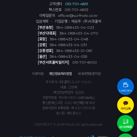
고객센터
051-701-4851
팩스번호
051-701-4853
이메일문의
official@surfholic.co.kr
입금계좌 - 기업은행
예금주 : (주)서프홀릭
/
[부산송정]
384-088433-04-023
[부산다대포]
384-088433-04-070
[포항]
384-088433-04-048
[강릉]
384-088433-04-031
[강릉경포]
384-088433-01-081
[울산]
384-088433-04-055
[부산서프홀릭빌리지]
051-701-6900
이용약관
개인정보처리방침
국내여행표준약관
주식회사 서프홀릭 (SURF HOLIC)
대표 : 신성재
LiveCam
개인정보책임자 : 김승민
사업자번호 : 189-88-01601
[ 사업자정보확인 ]
통신판매신고증 : 2020-부산해운대-1808
관광사업자 등록번호 : 제 2021-000010호
카카오톡
호스팅 : 애드포시스
COPYRIGHT © SURFHOLIC, All rights reserved.
네이버톡톡