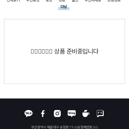
전체보기
부산송정
포항
강릉
울산
부산다대포
강릉경포
다낭
💁🏻‍♀️💁🏻‍♂️ 상품 준비중입니다
부산광역시 해운대구 송정동 711-5(송정해변로 50)