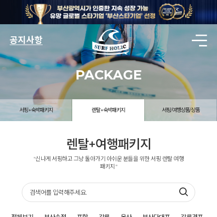
공지사항
PACKAGE
서핑+숙박패키지
렌탈+숙박패키지
서핑/여행상품/상품
렌탈+여행패키지
"신나게 서핑하고 그냥 돌아가기 아쉬운 분들을 위한 서핑 렌탈 여행
패키지"