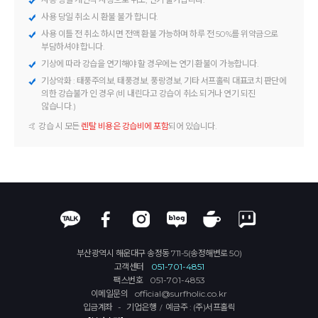
사용 당일 취소 시 환불 불가 합니다.
사용 이틀 전 취소 하시면 전액 환불 가능하며 하루 전 50%를 위약금으로
부담하셔야 합니다.
기상에 따라 강습을 연기해야 할 경우에는 연기·환불이 가능합니다.
기상악화 : 태풍주의보, 태풍경보, 풍랑경보, 기타 서프홀릭 대표코치 판단에
의한 강습불가 인 경우 (비 내린다고 강습이 취소 되거나 연기 되진
않습니다.)
🤙 강습 시 모든
렌탈 비용은 강습비에 포함
되어 있습니다.
부산광역시 해운대구 송정동 711-5(송정해변로 50)
고객센터
051-701-4851
팩스번호
051-701-4853
이메일문의
official@surfholic.co.kr
입금계좌 - 기업은행
예금주 : (주)서프홀릭
/