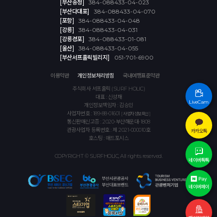
[부산송정]
384-088433-04-023
[부산다대포]
384-088433-04-070
[포항]
384-088433-04-048
[강릉]
384-088433-04-031
[강릉경포]
384-088433-01-081
[울산]
384-088433-04-055
[부산서프홀릭빌리지]
051-701-6900
이용약관
개인정보처리방침
국내여행표준약관
주식회사 서프홀릭 (SURF HOLIC)
대표 : 신성재
LiveCam
개인정보책임자 : 김승민
사업자번호 : 189-88-01601
[ 사업자정보확인 ]
통신판매신고증 : 2020-부산해운대-1808
관광사업자 등록번호 : 제 2021-000010호
카카오톡
호스팅 : 애드포시스
COPYRIGHT © SURFHOLIC, All rights reserved.
네이버톡톡
네이버페이