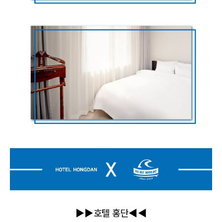
▶▶호텔 홍단
◀◀