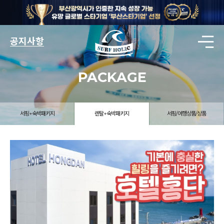
공지사항
PACKAGE
서핑+숙박패키지
렌탈+숙박패키지
서핑/여행상품/상품