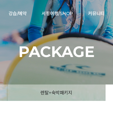
강습/예약
서핑여행/SHOP
커뮤니티
PACKAGE
렌탈+숙박패키지