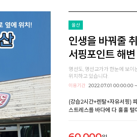
울산
인생을 바꿔줄 
서핑포인트 해변 
명선도, 명선교가가 한눈에 보이
위치하고 있습니다.
이용기간
2022.07.01 00:00:00 ~
(강습2시간+렌탈+자유서핑) 
스트레스를 바다에 다 훌훌 
60,000