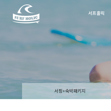
서프홀릭
서핑+숙박패키지