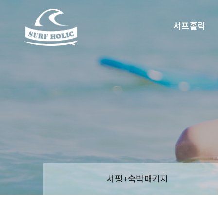
서프홀릭
서핑+숙박패키지