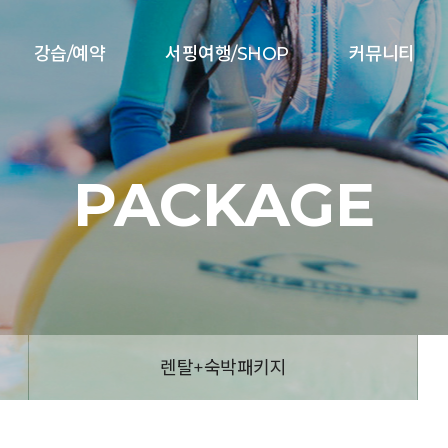
강습/예약
서핑여행/SHOP
커뮤니티
PACKAGE
렌탈+숙박패키지