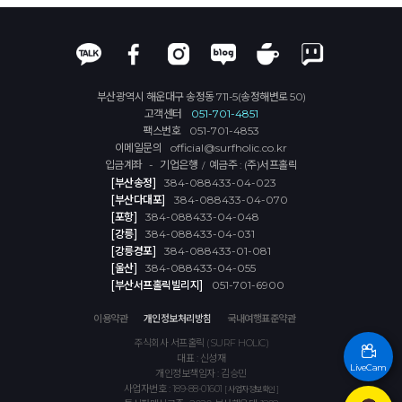
부산광역시 해운대구 송정동 711-5(송정해변로 50)
고객센터
051-701-4851
팩스번호
051-701-4853
이메일문의
official@surfholic.co.kr
입금계좌 - 기업은행
예금주 : (주)서프홀릭
/
[부산송정]
384-088433-04-023
[부산다대포]
384-088433-04-070
[포항]
384-088433-04-048
[강릉]
384-088433-04-031
[강릉경포]
384-088433-01-081
[울산]
384-088433-04-055
[부산서프홀릭빌리지]
051-701-6900
이용약관
개인정보처리방침
국내여행표준약관
주식회사 서프홀릭 (SURF HOLIC)
대표 : 신성재
LiveCam
개인정보책임자 : 김승민
사업자번호 : 189-88-01601
[ 사업자정보확인 ]