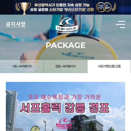
공지사항
PACKAGE
서핑+숙박패키지
렌탈+숙박패키지
서핑/여행상품/상품