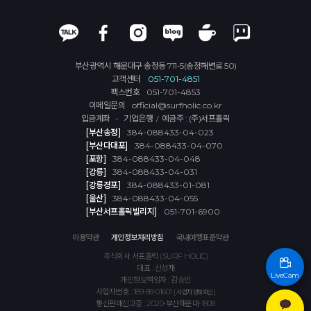
부산광역시 해운대구 송정동 711-5(송정해변로 50)
고객센터
051-701-4851
팩스번호
051-701-4853
이메일문의
official@surfholic.co.kr
입금계좌 - 기업은행
예금주 : (주)서프홀릭
/
[부산송정]
384-088433-04-023
[부산다대포]
384-088433-04-070
[포항]
384-088433-04-048
[강릉]
384-088433-04-031
[강릉경포]
384-088433-01-081
[울산]
384-088433-04-055
[부산서프홀릭빌리지]
051-701-6900
이용약관
개인정보처리방침
국내여행표준약관
주식회사 서프홀릭 (SURF HOLIC)
대표 : 신성재
LiveCam
개인정보책임자 : 김승민
사업자번호 : 189-88-01601
[ 사업자정보확인 ]
통신판매신고증 : 2020-부산해운대-1808