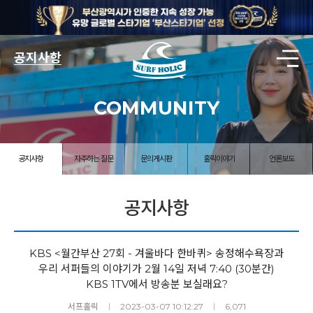
공지사항
COMMUNITY
공지사항
자주하는 질문
문의게시판
홀릭이야기
언론보도
공지사항
KBS <월간부산 27회 - 겨울바다 한바퀴> 송정해수욕장과
우리 서퍼들의 이야기가 2월 14일 저녁 7:40 (30분간)
KBS 1TV에서 방송분 보실래요?
서프홀릭
ㅣ
2023-03-07 10:12:27
ㅣ
6,071