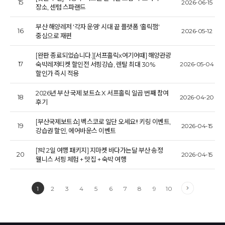
15
2026-06-15
장소, 센텀 스파랜드
부산 해양레저 '각자 운영' 시대 끝 플랫폼 '홀릭잼'
16
2026-05-12
중심으로 재편
[완판 종료되었습니다.][서프홀릭x여기어때] 해양관광
17
숙박레저티켓 할인전 서핑강습, 렌탈 최대 30%
2026-05-04
할인가 즉시 적용
2026년 부산 국제 보트쇼 X 서프홀릭 일곱 번째 참여
18
2026-04-20
후기
[부산국제보트쇼] 벡스코로 일단 오세요!! 키링 이벤트,
19
2026-04-15
강습권 할인, 에어바운스 이벤트
[1박 2일 여행 패키지] 지마켓 바다가는달 부산 송정
20
2026-04-15
웰니스 서핑 체험 + 맛집 + 숙박 여행
1
2
3
4
5
6
7
8
9
10