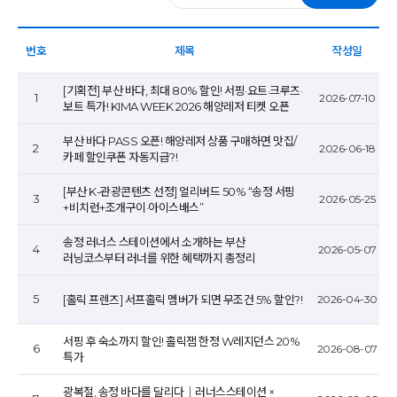
번호
제목
작성일
[기획전] 부산 바다, 최대 80% 할인! 서핑·요트·크루즈·
1
2026-07-10
보트 특가! KIMA WEEK 2026 해양레저 티켓 오픈
부산 바다 PASS 오픈! 해양레저 상품 구매하면 맛집/
2
2026-06-18
카페 할인쿠폰 자동지급?!
[부산 K-관광콘텐츠 선정] 얼리버드 50% “송정 서핑
3
2026-05-25
+비치런+조개구이·아이스배스”
송정 러너스 스테이션에서 소개하는 부산
4
2026-05-07
러닝코스부터 러너를 위한 혜택까지 총정리
5
[홀릭 프렌즈] 서프홀릭 멤버가 되면 무조건 5% 할인?!
2026-04-30
서핑 후 숙소까지 할인! 홀릭잼 한정 W레지던스 20%
6
2026-08-07
특가
광복절, 송정 바다를 달리다｜러너스스테이션 ×