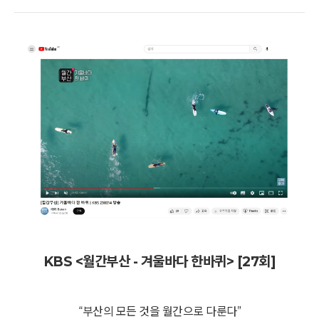
KBS <월간부산 - 겨울바다 한바퀴> [27회]
“부산의 모든 것을 월간으로 다룬다”