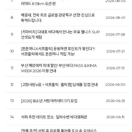
7
2026-08-05
러마드 8.15km 오션 런
해운대, 전국 최초 글로벌 관광특구 선정! 진심으로
8
2026-08-01
축하드립니다.
[키마비치] 다대포 바다에서 만나는 무료 웰니스 SUP·
9
2026-07-28
선셋요가 체험
[튼튼머니X서프홀릭] 운동하면 포인트가 쌓인다?!
10
2026-07-21
서프홀릭에서도 튼튼머니 적립 가능!
부산 해양레저 최대 할인! 부산 바다 PASS & KIMA
11
2026-07-13
WEEK 2026 이용 안내
12
[고향사랑e음 × 서프홀릭 · 홀릭잼] 답례품 입점 안내
2026-06-30
13
[2026] 유소년 서핑아카데미 11기 모집
2026-06-25
14
서퍼 추천 데이트 장소 : 밀락수변 바다영화관
2026-06-19
[핫플 추천] 서핑 후 피로를 풀어줄 도심 속 오아시스