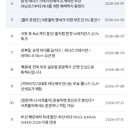
송정 러너스 스테이션에서 소개하는 부산
4
2026-05-07
러닝코스부터 러너를 위한 혜택까지 총정리
5
[홀릭 프렌즈] 서프홀릭 멤버가 되면 무조건 5% 할인?!
2026-04-30
서핑 후 숙소까지 할인! 홀릭잼 한정 W레지던스 20%
6
2026-08-07
특가
광복절, 송정 바다를 달리다｜러너스스테이션 ×
7
2026-08-05
러마드 8.15km 오션 런
해운대, 전국 최초 글로벌 관광특구 선정! 진심으로
8
2026-08-01
축하드립니다.
[키마비치] 다대포 바다에서 만나는 무료 웰니스 SUP·
9
2026-07-28
선셋요가 체험
[튼튼머니X서프홀릭] 운동하면 포인트가 쌓인다?!
10
2026-07-21
서프홀릭에서도 튼튼머니 적립 가능!
부산 해양레저 최대 할인! 부산 바다 PASS & KIMA
11
2026-07-13
WEEK 2026 이용 안내