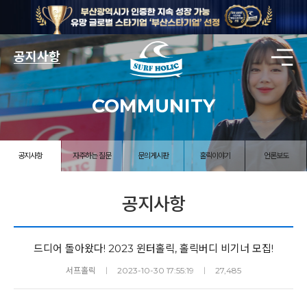
공지사항
COMMUNITY
공지사항
자주하는 질문
문의게시판
홀릭이야기
언론보도
공지사항
드디어 돌아왔다! 2023 윈터홀릭, 홀릭버디 비기너 모집!
서프홀릭
ㅣ
2023-10-30 17:55:19
ㅣ
27,485