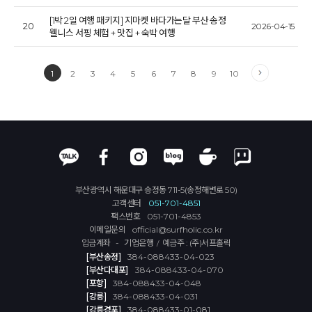
[1박 2일 여행 패키지] 지마켓 바다가는달 부산 송정
20
2026-04-15
웰니스 서핑 체험 + 맛집 + 숙박 여행
1
2
3
4
5
6
7
8
9
10
부산광역시 해운대구 송정동 711-5(송정해변로 50)
고객센터
051-701-4851
팩스번호
051-701-4853
이메일문의
official@surfholic.co.kr
입금계좌 - 기업은행
예금주 : (주)서프홀릭
/
[부산송정]
384-088433-04-023
[부산다대포]
384-088433-04-070
[포항]
384-088433-04-048
[강릉]
384-088433-04-031
[강릉경포]
384-088433-01-081