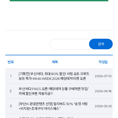
검색
번호
제목
작성일
[기획전] 부산 바다, 최대 80% 할인! 서핑·요트·크루즈·
1
2026-07-10
보트 특가! KIMA WEEK 2026 해양레저 티켓 오픈
부산 바다 PASS 오픈! 해양레저 상품 구매하면 맛집/
2
2026-06-18
카페 할인쿠폰 자동지급?!
[부산 K-관광콘텐츠 선정] 얼리버드 50% “송정 서핑
3
2026-05-25
+비치런+조개구이·아이스배스”