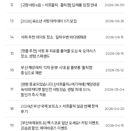
12
[고향사랑e음 × 서프홀릭 · 홀릭잼] 답례품 입점 안내
2026-06-30
13
[2026] 유소년 서핑아카데미 11기 모집
2026-06-25
14
서퍼 추천 데이트 장소 : 밀락수변 바다영화관
2026-06-19
[핫플 추천] 서핑 후 피로를 풀어줄 도심 속 오아시스
15
2026-06-15
장소, 센텀 스파랜드
부산 해양레저 '각자 운영' 시대 끝 플랫폼 '홀릭잼'
16
2026-05-12
중심으로 재편
[완판 종료되었습니다.][서프홀릭x여기어때] 해양관광
17
숙박레저티켓 할인전 서핑강습, 렌탈 최대 30%
2026-05-04
할인가 즉시 적용
2026년 부산 국제 보트쇼 X 서프홀릭 일곱 번째 참여
18
2026-04-20
후기
[부산국제보트쇼] 벡스코로 일단 오세요!! 키링 이벤트,
19
2026-04-15
강습권 할인, 에어바운스 이벤트